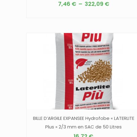
Plage
7,46
€
–
322,09
€
de
Ce
prix :
produit
7,46 €
a
à
plusieurs
322,09 €
variations.
Les
options
peuvent
être
choisies
sur
la
page
BILLE D’ARGILE EXPANSEE Hydrofobe « LATERLITE
du
Plus » 2/3 mm en SAC de 50 Litres
produit
16,72
€