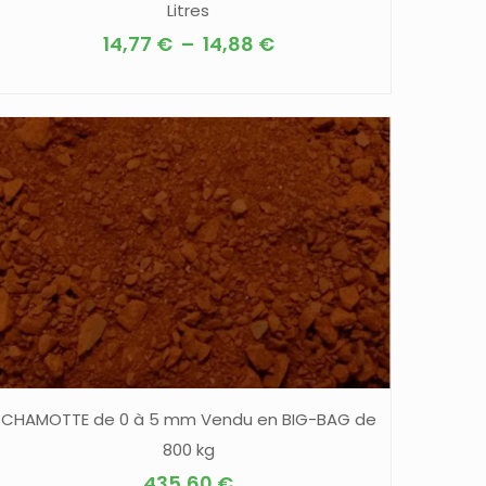
Litres
Plage
14,77
€
–
14,88
€
de
Ce
prix :
produit
14,77 €
a
à
plusieurs
14,88 €
variations.
Les
options
peuvent
être
choisies
sur
la
CHAMOTTE de 0 à 5 mm Vendu en BIG-BAG de
page
800 kg
du
435,60
€