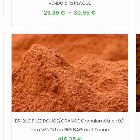
VENDU à la PLAQUE
Plage
23,39
€
–
30,95
€
de
Ce
prix :
produit
23,39 €
a
à
plusieurs
30,95 €
variations.
Les
options
peuvent
être
choisies
sur
la
BRIQUE PILEE ROUGE/ORANGE Granulométrie : 0/1
page
mm VENDU en BIG BAG de 1 Tonne
du
416,35
€