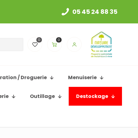
05 45 24 88 35
0
0
ration / Droguerie
Menuiserie
erie
Outillage
Destockage