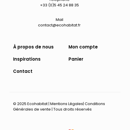
la
+33 (0)5 45 24 88 35
page
du
produit
Mail
contact@ecohabitat.fr
À propos de nous
Mon compte
Inspirations
Panier
Contact
© 2025 Ecohabitat |
Mentions Légales
|
Conditions
Générales de vente
| Tous droits réservés