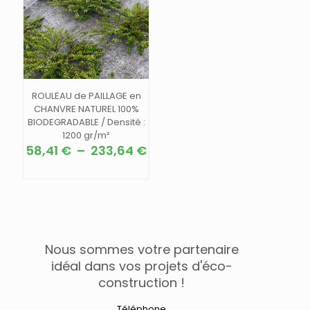
ROULEAU de PAILLAGE en
CHANVRE NATUREL 100%
BIODEGRADABLE / Densité :
1200 gr/m²
Plage
58,41
€
–
233,64
€
de
Ce
prix :
produit
58,41 €
a
à
plusieurs
233,64 €
variations.
Les
options
Nous sommes votre partenaire
peuvent
idéal dans vos projets d'éco-
être
construction !
choisies
sur
Téléphone