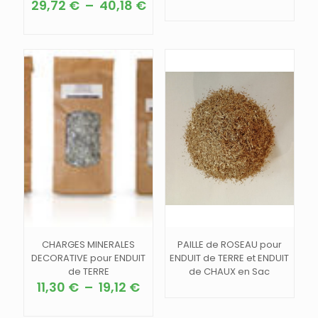
Plage
29,72
€
–
40,18
€
Ce
de
Ce
produit
prix :
produit
a
29,72 €
a
plusieurs
à
plusieurs
variations.
40,18 €
variations.
Les
Les
options
options
peuvent
peuvent
être
être
choisies
choisies
sur
sur
la
la
page
page
du
du
produit
produit
CHARGES MINERALES
PAILLE de ROSEAU pour
DECORATIVE pour ENDUIT
ENDUIT de TERRE et ENDUIT
de TERRE
de CHAUX en Sac
Plage
11,30
€
–
19,12
€
de
Ce
prix :