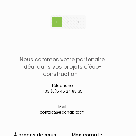
produit
11,30 €
a
à
plusieurs
19,12 €
variations.
1
2
3
Les
options
peuvent
être
choisies
sur
la
Nous sommes votre partenaire
page
idéal dans vos projets d'éco-
du
construction !
produit
Téléphone
+33 (0)5 45 24 88 35
Mail
contact@ecohabitat.fr
À propos de nous
Mon compte