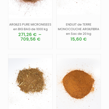
page
page
du
du
produit
produit
ARGILES PURE MICRONISEES
ENDUIT de TERRE
en BIG BAG de 1000 kg
MONOCOUCHE ARGILFIBRA
271,26
€
–
en Sac de 20 kg
Plage
709,56
€
15,60
€
de
Ce
Ce
prix :
produit
produit
271,26 €
a
a
à
plusieurs
plusieurs
709,56 €
variations.
variations.
Les
Les
options
options
peuvent
peuvent
être
être
choisies
choisies
sur
sur
la
la
page
page
du
du