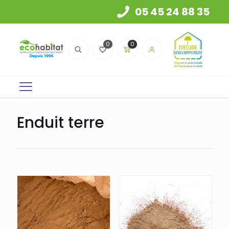
05 45 24 88 35
0
0
Enduit terre