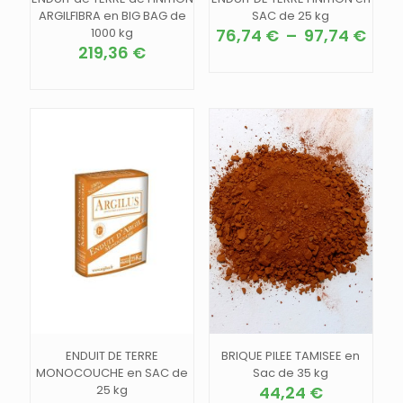
ARGILFIBRA en BIG BAG de
SAC de 25 kg
Pla
1000 kg
76,74
€
–
97,74
€
de
219,36
€
Ce
prix :
Ce
produit
76,7
produit
a
à
a
plusieurs
97,7
plusieurs
variations.
variations.
Les
Les
options
options
peuvent
peuvent
être
être
choisies
choisies
sur
sur
la
la
page
page
du
du
produit
produit
ENDUIT DE TERRE
BRIQUE PILEE TAMISEE en
MONOCOUCHE en SAC de
Sac de 35 kg
25 kg
44,24
€