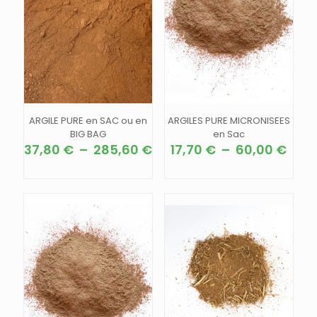
ARGILE PURE en SAC ou en
ARGILES PURE MICRONISEES
BIG BAG
en Sac
Plage
Plag
37,80
€
–
285,60
€
17,70
€
–
60,00
€
de
de
Ce
Ce
prix :
prix :
produit
produit
37,80 €
17,7
a
a
à
à
plusieurs
plusieurs
285,60 €
60,0
variations.
variations.
Les
Les
options
options
peuvent
peuvent
être
être
choisies
choisies
sur
sur
la
la