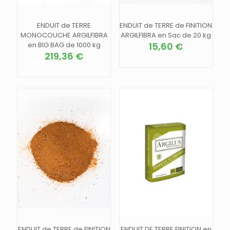
produit
produit
ENDUIT de TERRE
ENDUIT de TERRE de FINITION
MONOCOUCHE ARGILFIBRA
ARGILFIBRA en Sac de 20 kg
en BIG BAG de 1000 kg
15,60
€
219,36
€
Ce
Ce
produit
produit
a
a
plusieurs
plusieurs
variations.
variations.
Les
Les
options
options
peuvent
peuvent
être
être
choisies
choisies
sur
sur
la
la
page
page
du
du
produit
produit
ENDUIT de TERRE de FINITION
ENDUIT DE TERRE FINITION en