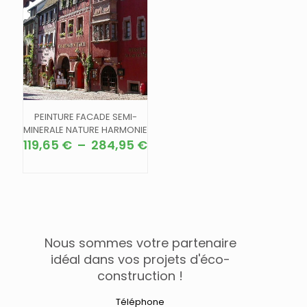
PEINTURE FACADE SEMI-
MINERALE NATURE HARMONIE
Plage
119,65
€
–
284,95
€
de
Ce
prix :
produit
119,65 €
a
à
plusieurs
284,95 €
variations.
Les
options
Nous sommes votre partenaire
peuvent
idéal dans vos projets d'éco-
être
construction !
choisies
sur
Téléphone
la