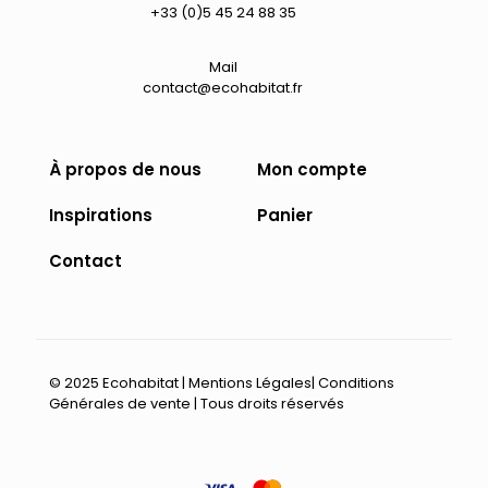
+33 (0)5 45 24 88 35
page
du
produit
Mail
contact@ecohabitat.fr
À propos de nous
Mon compte
Inspirations
Panier
Contact
© 2025 Ecohabitat |
Mentions Légales
|
Conditions
Générales de vente
| Tous droits réservés