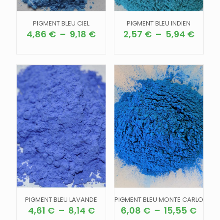
produit
produit
PIGMENT BLEU CIEL
PIGMENT BLEU INDIEN
Plage
Plage
4,86
€
–
9,18
€
2,57
€
–
5,94
€
de
de
Ce
Ce
prix :
prix :
produit
produit
4,86 €
2,57 
a
a
à
à
plusieurs
plusieurs
9,18 €
5,94 
variations.
variations.
Les
Les
options
options
peuvent
peuvent
être
être
choisies
choisies
sur
sur
la
la
page
page
du
du
produit
produit
PIGMENT BLEU LAVANDE
PIGMENT BLEU MONTE CARLO
Plage
Plag
4,61
€
–
8,14
€
6,08
€
–
15,55
€
de
de