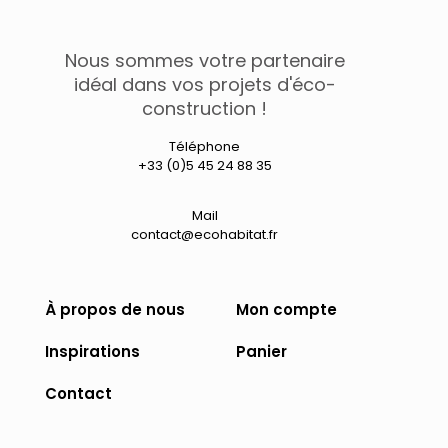
sur
choisies
la
sur
page
la
Nous sommes votre partenaire
du
page
idéal dans vos projets d'éco-
produit
du
construction !
produit
Téléphone
+33 (0)5 45 24 88 35
Mail
contact@ecohabitat.fr
À propos de nous
Mon compte
Inspirations
Panier
Contact