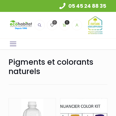
05 45 24 88 35
0
0
Pigments et colorants
naturels