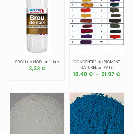
BROU de NOIX en 1 Litre
CONCENTRE de PIGMENT
3,33
€
NATUREL en PATE
Plag
18,40
€
–
91,97
€
de
Ce
prix :
produit
18,40
a
à
plusieurs
91,97
variations.
Les
options
peuvent
être
choisies