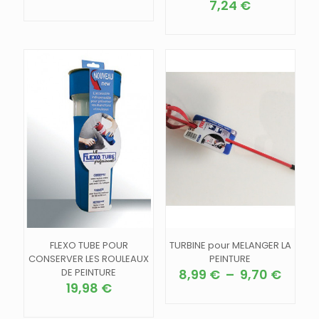
7,24
€
FLEXO TUBE POUR
TURBINE pour MELANGER LA
CONSERVER LES ROULEAUX
PEINTURE
Plage
DE PEINTURE
8,99
€
–
9,70
€
de
19,98
€
Ce
prix :
produit
8,99 