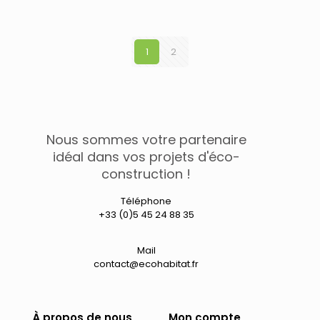
a
à
plusieurs
9,70 
variations.
Les
1
2
options
peuvent
être
choisies
sur
la
page
Nous sommes votre partenaire
du
idéal dans vos projets d'éco-
produit
construction !
Téléphone
+33 (0)5 45 24 88 35
Mail
contact@ecohabitat.fr
À propos de nous
Mon compte