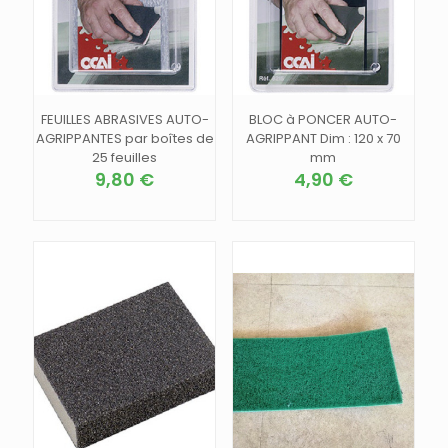
page
la
du
page
produit
du
produit
FEUILLES ABRASIVES AUTO-
BLOC à PONCER AUTO-
AGRIPPANTES par boîtes de
AGRIPPANT Dim : 120 x 70
25 feuilles
mm
9,80
€
4,90
€
Ce
produit
a
plusieurs
variations.
Les
options
peuvent
être
choisies
sur
la
page