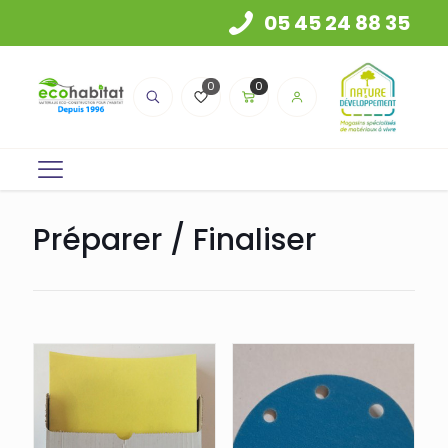
05 45 24 88 35
0
0
Préparer / Finaliser