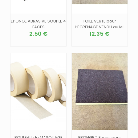
du
produit
EPONGE ABRASIVE SOUPLE 4
TOILE VERTE pour
FACES
L’EGRENAGE VENDU au ML
2,50
€
12,35
€
ROULEAU de MASQUAGE
EPONGE 2 Faces pour