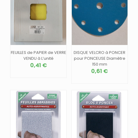
FEUILLES de PAPIER de VERRE
DISQUE VELCRO à PONCER
VENDU à L’unité
pour PONCEUSE Diamètre
0,41
€
150 mm
0,61
€
Ce
produit
Ce
a
produit
plusieurs
a
variations.
plusieurs
Les
variations.
options
Les
peuvent
options
être
peuvent
choisies
être
sur
choisies
la
sur