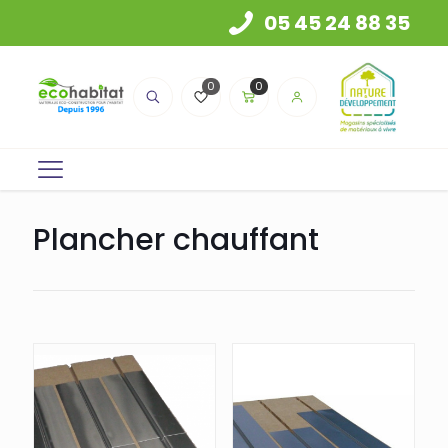
05 45 24 88 35
0
0
Plancher chauffant