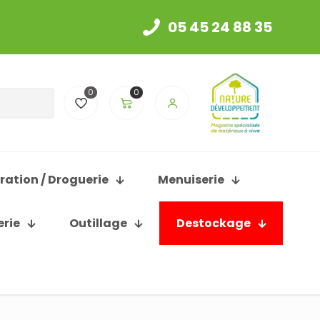
05 45 24 88 35
0
0
ration / Droguerie
Menuiserie
erie
Outillage
Destockage