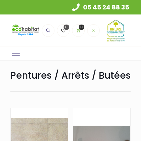
05 45 24 88 35
0
0
Pentures / Arrêts / Butées