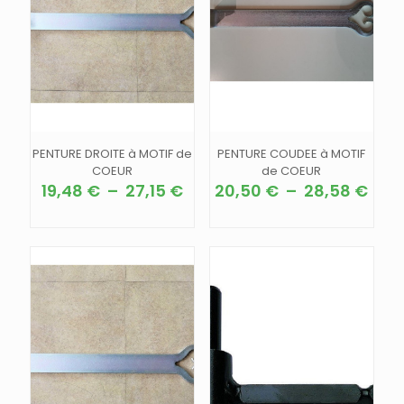
PENTURE DROITE à MOTIF de
PENTURE COUDEE à MOTIF
COEUR
de COEUR
Plage
Pla
19,48
€
–
27,15
€
20,50
€
–
28,58
€
de
de
Ce
Ce
prix :
prix 
produit
produit
19,48 €
20,5
a
a
à
à
plusieurs
plusieurs
27,15 €
28,5
variations.
variations.
Les
Les
options
options
peuvent
peuvent
être
être
choisies
choisies
sur
sur
la
la