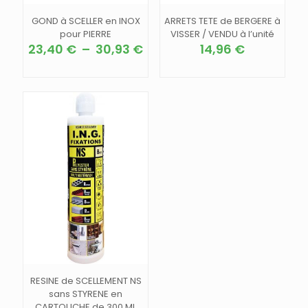
GOND à SCELLER en INOX
ARRETS TETE de BERGERE à
pour PIERRE
VISSER / VENDU à l’unité
Plage
23,40
€
–
30,93
€
14,96
€
de
Ce
prix :
produit
23,40 €
a
à
plusieurs
30,93 €
variations.
Les
options
peuvent
être
choisies
sur
la
page
du
produit
RESINE de SCELLEMENT NS
sans STYRENE en
CARTOUCHE de 300 ML