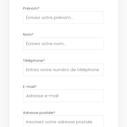
Please
Prénom*
leave
this
field
empty.
Nom*
Téléphone*
E-mail*
Adresse postale*