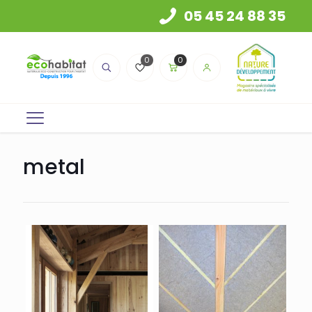
05 45 24 88 35
0
0
metal