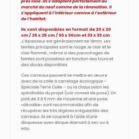
près lisse .Ils s’adaptent parfaitement au
marché du neuf comme de la rénovation. Il
s’appliquent à l’intérieur comme à l’extérieur
de l’habitat.
Ils sont disponibles en format de 20 x 20
cm / 25 x 25 cm / 30 x 30cm et 33 x 33 cm
.
L’épaisseur est généralement de 18mm. Les
teintes principales sont le rouge ,le clair et le
clair flammé , même si des panachages de
teintes sont possibles en fonction des fours et
des stocks disponibles.
Ces carreaux peuvent se mettre en œuvre
avec de la colle à carrelage écologique –
Spéciale Terre Cuite – ou la chaux selon les
spécificités du projet (voir conseil de pose). Un
joint de 3 à 5 mm de moyenne et une pose
«décalée» sont recommandés afin de
récupérer les très légères irrégularités des
carreaux. Ils se coupent à l’aide d’une
disqueuse avec disque diamant à sec ou à
eau.