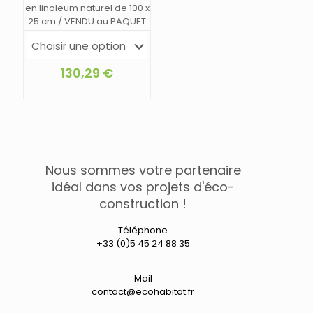
en linoleum naturel de 100 x
25 cm / VENDU au PAQUET
130,29
€
Ce
produit
a
plusieurs
variations.
Les
Nous sommes votre partenaire
options
peuvent
idéal dans vos projets d'éco-
être
construction !
choisies
sur
Téléphone
la
+33 (0)5 45 24 88 35
page
du
produit
Mail
contact@ecohabitat.fr