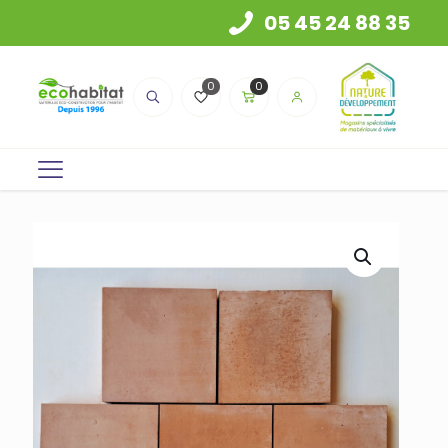
05 45 24 88 35
0
0