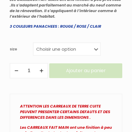
.Ils s’adaptent parfaitement au marché du neuf comme
de la rénovation. Il s’appliquent à l’intérieur comme à
l’extérieur de l’habitat.
3 COULEURS PANACHEES : ROUGE / ROSE / CLAIR
size
quantité
Ajouter au panier
de
CARREAUX
en
TERRE
CUITE
FAIT
MAIN
ATTENTION LES CARREAUX DE TERRE CUITE
VENDU
PEUVENT PRESENTER
CERTAINS DEFAUTS ET DES
au
DIFFERENCES DANS LES DIMENSIONS .
M²
Les CARREAUX FAIT MAIN ont une finition à peu