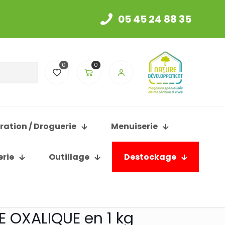
05 45 24 88 35
0
0
ration / Droguerie
Menuiserie
erie
Outillage
Destockage
E OXALIQUE en 1 kg