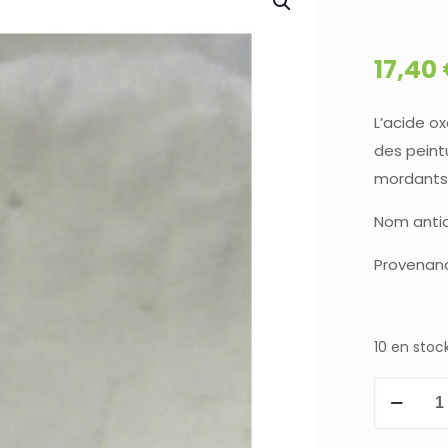
17,40
L’acide ox
des peintu
mordants 
Nom antiqu
Provenance
10 en stoc
quantité
de
ACIDE