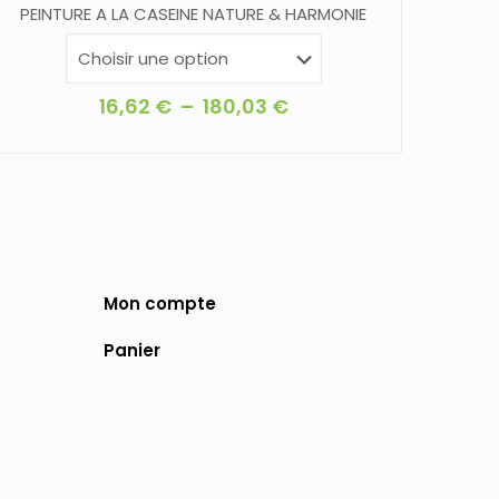
PEINTURE A LA CASEINE NATURE & HARMONIE
Plage
16,62
€
–
180,03
€
de
Ce
prix :
produit
16,62 €
a
à
plusieurs
180,03 €
variations.
Les
Mon compte
options
Panier
peuvent
être
choisies
sur
la