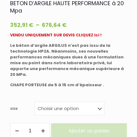
BETON D’ARGILE HAUTE PERFORMANCE à 20
Mpa
Plage
352,91
€
–
676,64
€
de
VENDU UNIQUEMENT SUR DEVIS CLIQUEZ Ici !
prix :
352,91 €
Le béton d’argile ARGILUS n’est pas issu de la
à
technologie HP2A. Néanmoins, ses nouvelles
performances mécaniques dues à une formulation
676,64 €
mise au point dans notre laboratoire privé, lui
apporte une performance mécanique supérieure à
20 MPa.
CHAPE PORTEUSE de 5 à 15 cm d’épaisseur .
size
quantité
Ajouter au panier
de