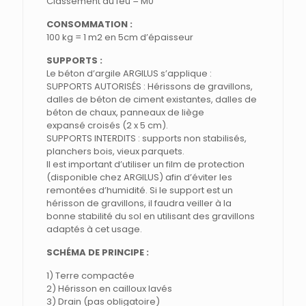
Classement au feu = M0
CONSOMMATION :
100 kg = 1 m2 en 5cm d’épaisseur
SUPPORTS :
Le béton d’argile ARGILUS s’applique :
SUPPORTS AUTORISÉS : Hérissons de gravillons,
dalles de béton de ciment existantes, dalles de
béton de chaux, panneaux de liège
expansé croisés (2 x 5 cm).
SUPPORTS INTERDITS : supports non stabilisés,
planchers bois, vieux parquets.
Il est important d’utiliser un film de protection
(disponible chez ARGILUS) afin d’éviter les
remontées d’humidité. Si le support est un
hérisson de gravillons, il faudra veiller à la
bonne stabilité du sol en utilisant des gravillons
adaptés à cet usage.
SCHÉMA DE PRINCIPE :
1) Terre compactée
2) Hérisson en cailloux lavés
3) Drain (pas obligatoire)