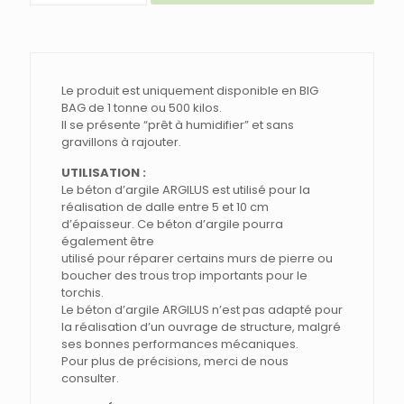
BETON
D'ARGILE
HAUTE
PERFORMANCE
à
20
Le produit est uniquement disponible en BIG
Mpa
BAG de 1 tonne ou 500 kilos.
Il se présente “prêt à humidifier” et sans
gravillons à rajouter.
UTILISATION :
Le béton d’argile ARGILUS est utilisé pour la
réalisation de dalle entre 5 et 10 cm
d’épaisseur. Ce béton d’argile pourra
également être
utilisé pour réparer certains murs de pierre ou
boucher des trous trop importants pour le
torchis.
Le béton d’argile ARGILUS n’est pas adapté pour
la réalisation d’un ouvrage de structure, malgré
ses bonnes performances mécaniques.
Pour plus de précisions, merci de nous
consulter.