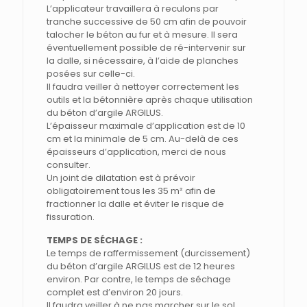
L’applicateur travaillera à reculons par
tranche successive de 50 cm afin de pouvoir
talocher le béton au fur et à mesure. Il sera
éventuellement possible de ré-intervenir sur
la dalle, si nécessaire, à l’aide de planches
posées sur celle-ci.
Il faudra veiller à nettoyer correctement les
outils et la bétonnière après chaque utilisation
du béton d’argile ARGILUS.
L’épaisseur maximale d’application est de 10
cm et la minimale de 5 cm. Au-delà de ces
épaisseurs d’application, merci de nous
consulter.
Un joint de dilatation est à prévoir
obligatoirement tous les 35 m² afin de
fractionner la dalle et éviter le risque de
fissuration.
TEMPS DE SÉCHAGE :
Le temps de raffermissement (durcissement)
du béton d’argile ARGILUS est de 12 heures
environ. Par contre, le temps de séchage
complet est d’environ 20 jours.
Il faudra veiller à ne pas marcher sur le sol