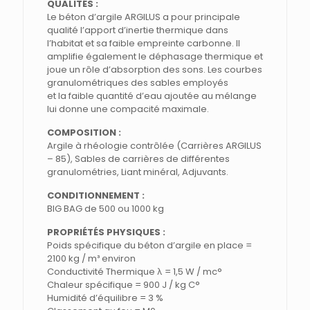
QUALITÉS :
Le béton d’argile ARGILUS a pour principale
qualité l’apport d’inertie thermique dans
l’habitat et sa faible empreinte carbonne. Il
amplifie également le déphasage thermique et
joue un rôle d’absorption des sons. Les courbes
granulométriques des sables employés
et la faible quantité d’eau ajoutée au mélange
lui donne une compacité maximale.
COMPOSITION :
Argile à rhéologie contrôlée (Carrières ARGILUS
– 85), Sables de carrières de différentes
granulométries, Liant minéral, Adjuvants.
CONDITIONNEMENT :
BIG BAG de 500 ou 1000 kg
PROPRIÉTÉS PHYSIQUES :
Poids spécifique du béton d’argile en place =
2100 kg / m³ environ
Conductivité Thermique λ = 1,5 W / mc°
Chaleur spécifique = 900 J / kg C°
Humidité d’équilibre = 3 %