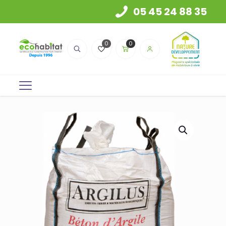
05 45 24 88 35
0
0