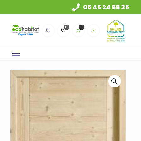
05 45 24 88 35
0
0