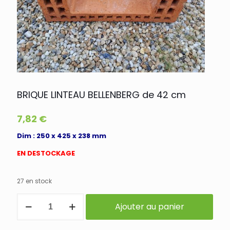
BRIQUE LINTEAU BELLENBERG de 42 cm
7,82
€
Dim : 250 x 425 x 238 mm
EN DESTOCKAGE
27 en stock
quantité
Ajouter au panier
de
BRIQUE
LINTEAU