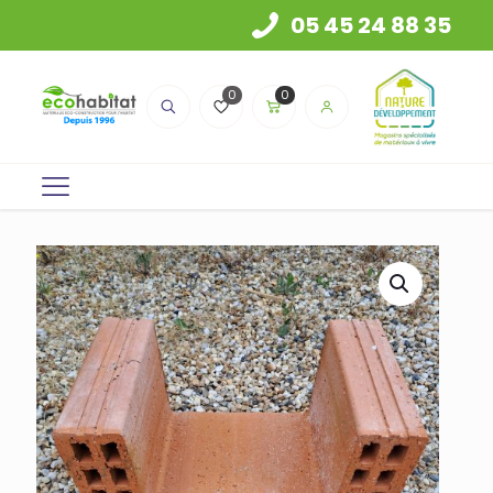
05 45 24 88 35
0
0