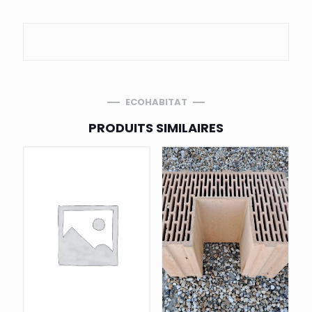
BELLENBERG
de
42
cm
ECOHABITAT
PRODUITS SIMILAIRES