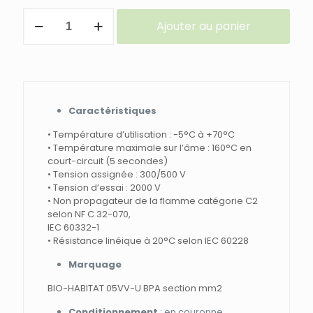
quantité
Ajouter au panier
de
CABLE
BLINDE
RIGIDE
VENDU
au
ML
Caractéristiques
• Température d’utilisation : -5°C à +70°C
• Température maximale sur l’âme : 160°C en
court-circuit (5 secondes)
• Tension assignée : 300/500 V
• Tension d’essai : 2000 V
• Non propagateur de la flamme catégorie C2
selon NF C 32-070,
IEC 60332-1
• Résistance linéique à 20°C selon IEC 60228
Marquage
BIO-HABITAT 05VV-U BPA section mm2
Conditionnement
: en couronne