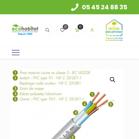
05 45 24 88 35
0
0