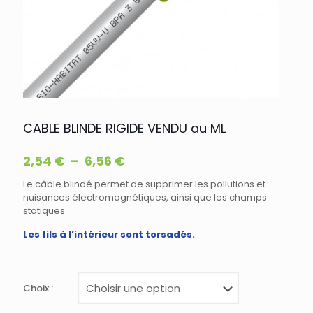
CABLE BLINDE RIGIDE VENDU au ML
Plage
2,54
€
–
6,56
€
de
Le câble blindé permet de supprimer les pollutions et
prix :
nuisances électromagnétiques, ainsi que les champs
2,54 €
statiques .
à
Les fils à l’intérieur sont torsadés.
6,56 €
Choix :