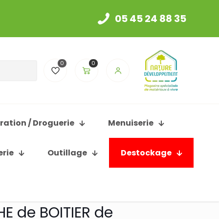
05 45 24 88 35
0
0
ration / Droguerie
Menuiserie
erie
Outillage
Destockage
E de BOITIER de