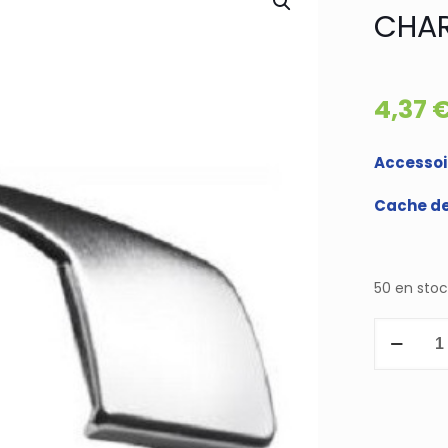
CHAR
4,37
Accessoi
Cache de 
50 en stoc
quantité
de
CACHE
de
BOITIER