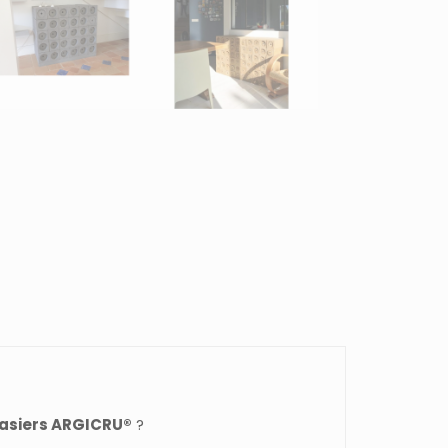
casiers ARGICRU®
?