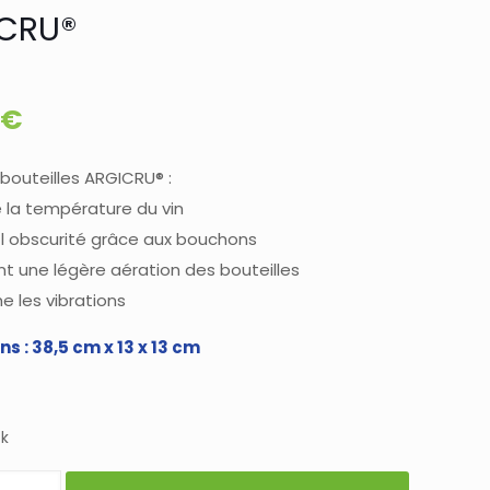
CRU®
€
 bouteilles ARGICRU® :
e la température du vin
l obscurité grâce aux bouchons
nt une légère aération des bouteilles
 les vibrations
s : 38,5 cm x 13 x 13 cm
ck