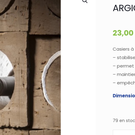
ARGI
23,00
Casiers à
– stabilis
– permet 
– maintie
– empêche
Dimension
79 en sto
quantité