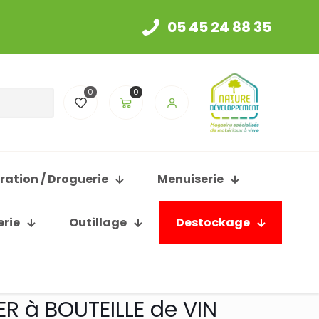
05 45 24 88 35
0
0
ration / Droguerie
Menuiserie
erie
Outillage
Destockage
ER à BOUTEILLE de VIN