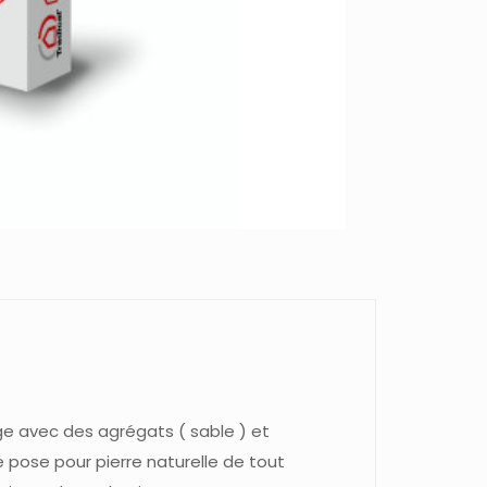
TRADICAL
BATIR
en
SAC
de
20
kg
nge avec des agrégats ( sable ) et
e pose pour pierre naturelle de tout