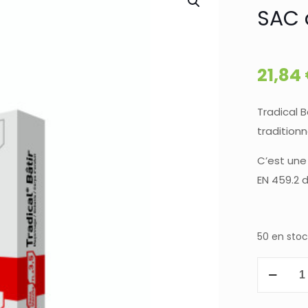
SAC 
21,84
Tradical B
tradition
C’est une
EN 459.2 d
50 en stoc
quantité
de
CHAUX