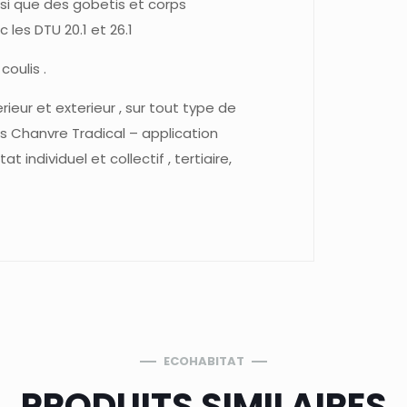
insi que des gobetis et corps
 les DTU 20.1 et 26.1
coulis .
erieur et exterieur , sur tout type de
ns Chanvre Tradical – application
 individuel et collectif , tertiaire,
ECOHABITAT
PRODUITS SIMILAIRES