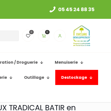
05 45 24 88 35
0
0
ration / Droguerie
Menuiserie
erie
Outillage
Destockage
X TRADICAL BATIR en