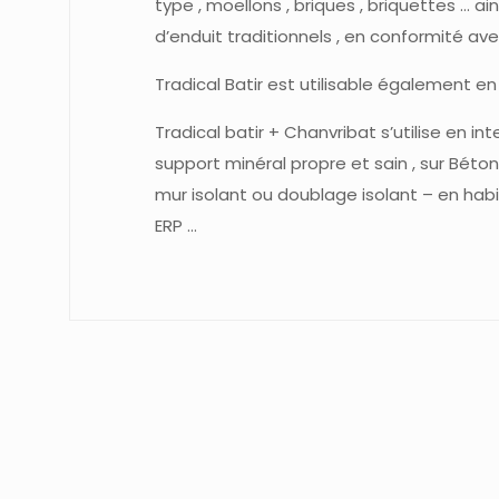
type , moellons , briques , briquettes … a
d’enduit traditionnels , en conformité avec
Tradical Batir est utilisable également en 
Tradical batir + Chanvribat s’utilise en int
support minéral propre et sain , sur Béto
mur isolant ou doublage isolant – en habitat
ERP …