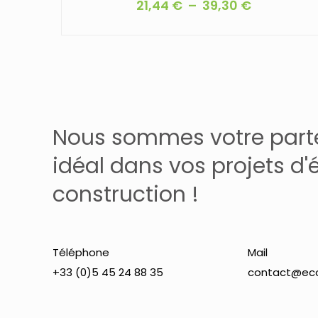
Plage
21,44
€
–
39,30
€
de
Ce
prix :
produit
21,44 €
a
à
plusieurs
39,30 €
variations.
Les
Nous sommes votre part
options
idéal dans vos projets d'
peuvent
construction !
être
choisies
sur
la
Téléphone
Mail
page
+33 (0)5 45 24 88 35
contact@eco
du
produit