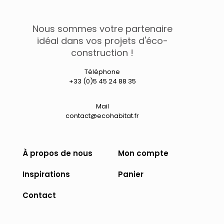
plusieurs
179,07 €
variations.
Les
Nous sommes votre partenaire
options
peuvent
idéal dans vos projets d'éco-
être
construction !
choisies
sur
Téléphone
la
+33 (0)5 45 24 88 35
page
du
produit
Mail
contact@ecohabitat.fr
À propos de nous
Mon compte
Inspirations
Panier
Contact