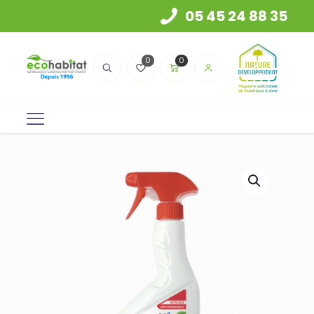
05 45 24 88 35
0
0