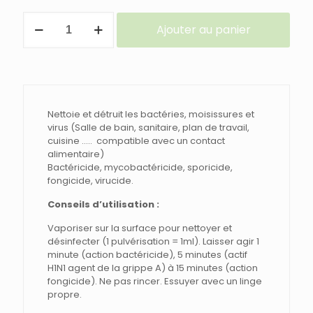
quantité
Ajouter au panier
de
DESINFECTANT
Nettoie et détruit les bactéries, moisissures et
virus (Salle de bain, sanitaire, plan de travail,
cuisine ….. compatible avec un contact
alimentaire)
Bactéricide, mycobactéricide, sporicide,
fongicide, virucide.
Conseils d’utilisation :
Vaporiser sur la surface pour nettoyer et
désinfecter (1 pulvérisation = 1ml). Laisser agir 1
minute (action bactéricide), 5 minutes (actif
H1N1 agent de la grippe A) à 15 minutes (action
fongicide). Ne pas rincer. Essuyer avec un linge
propre.