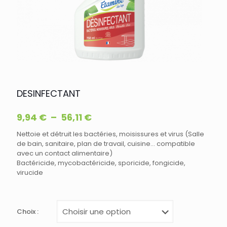
DESINFECTANT
Plage
9,94
€
–
56,11
€
de
Nettoie et détruit les bactéries, moisissures et virus (Salle
prix :
de bain, sanitaire, plan de travail, cuisine… compatible
9,94 €
avec un contact alimentaire)
à
Bactéricide, mycobactéricide, sporicide, fongicide,
56,11 €
virucide
Choix :