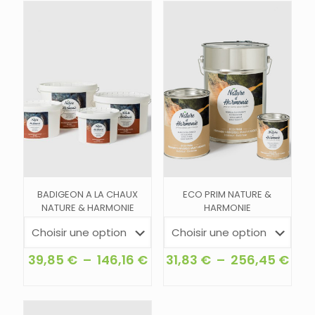
BADIGEON A LA CHAUX
ECO PRIM NATURE &
NATURE & HARMONIE
HARMONIE
Plage
Pla
39,85
€
–
146,16
€
31,83
€
–
256,45
€
de
de
Ce
Ce
prix :
prix 
produit
produit
39,85 €
31,8
a
a
à
à