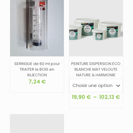
SERINGUE de 60 ml pour
PEINTURE DISPERSION ECO
TRAITER le BOIS en
BLANCHE MAT VELOUTE
INJECTION
NATURE & HARMONIE
7,24
€
Plag
19,90
€
–
102,13
€
de
Ce
prix :
produit
19,9
a
à
plusieurs
102,1
variations.
Les