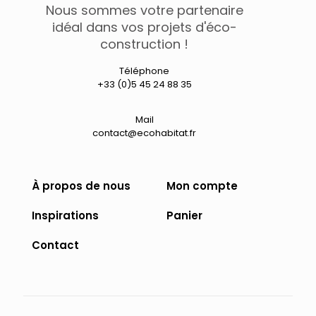
Nous sommes votre partenaire
options
peuvent
idéal dans vos projets d'éco-
être
construction !
choisies
sur
Téléphone
la
+33 (0)5 45 24 88 35
page
du
produit
Mail
contact@ecohabitat.fr
À propos de nous
Mon compte
Inspirations
Panier
Contact