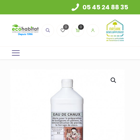
05 45 24 88 35
0
0