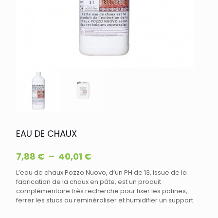
EAU DE CHAUX
Plage
7,88
€
–
40,01
€
de
L’eau de chaux Pozzo Nuovo, d’un PH de 13, issue de la
prix :
fabrication de la chaux en pâte, est un produit
7,88 €
complémentaire très recherché pour fixer les patines,
à
ferrer les stucs ou reminéraliser et humidifier un support.
40,01 €