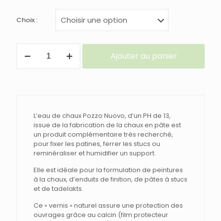
Choix :
quantité
Ajouter au panier
de
EAU
DE
CHAUX
L’eau de chaux Pozzo Nuovo, d’un PH de 13,
issue de la fabrication de la chaux en pâte est
un produit complémentaire très recherché,
pour fixer les patines, ferrer les stucs ou
reminéraliser et humidifier un support.
Elle est idéale pour la formulation de peintures
à la chaux, d’enduits de finition, de pâtes à stucs
et de tadelakts.
Ce « vernis » naturel assure une protection des
ouvrages grâce au calcin (film protecteur