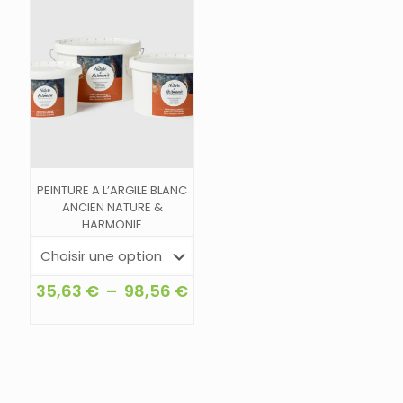
options
peuvent
être
choisies
sur
la
page
du
produit
PEINTURE A L’ARGILE BLANC
ANCIEN NATURE &
HARMONIE
Plage
35,63
€
–
98,56
€
de
Ce
prix :
produit
35,63 €
a
à
plusieurs
98,56 €
variations.
Les