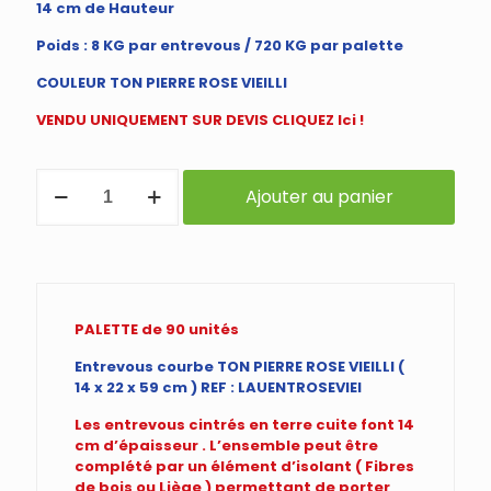
14 cm de Hauteur
Poids : 8 KG par entrevous / 720 KG par palette
COULEUR TON PIERRE ROSE VIEILLI
VENDU UNIQUEMENT SUR DEVIS CLIQUEZ Ici !
quantité
Ajouter au panier
de
ENTREVOUS
CINTRES
en
TERRE
CUITE
MODELE
PALETTE de 90 unités
:
TON
Entrevous courbe TON PIERRE ROSE VIEILLI (
PIERRE
14 x 22 x 59 cm ) REF : LAUENTROSEVIEI
ROSE
Les entrevous cintrés en terre cuite font 14
VIEILLI
cm d’épaisseur . L’ensemble peut être
VENDU
complété par un élément d’isolant ( Fibres
à
de bois ou Liège ) permettant de porter
L'UNITE