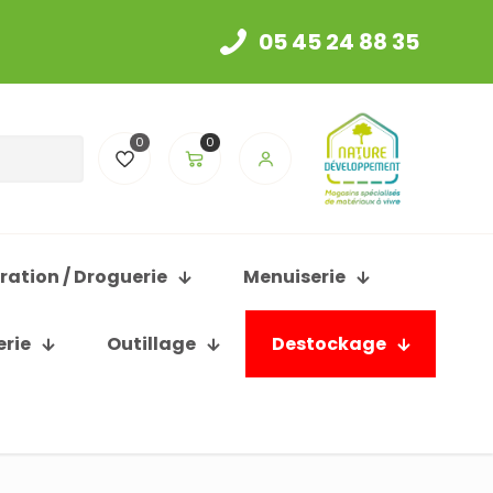
05 45 24 88 35
0
0
ration / Droguerie
Menuiserie
erie
Outillage
Destockage