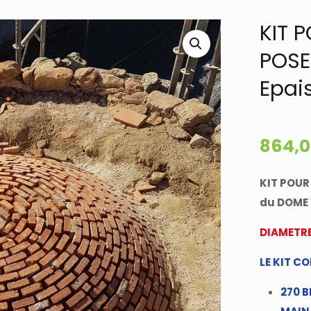
KIT 
POSE
Epai
864,
KIT POUR
du DOME 
DIAMETRE
LE KIT C
270 B