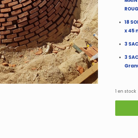
MAIN 
ROUG
18 SO
x 45
3 SA
3 SAC
Granu
1 en stock