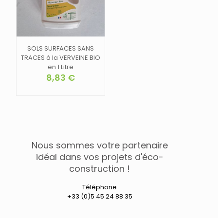
la
la
page
page
du
du
produit
produit
SOLS SURFACES SANS
TRACES à la VERVEINE BIO
en 1 Litre
8,83
€
Nous sommes votre partenaire
idéal dans vos projets d'éco-
construction !
Téléphone
+33 (0)5 45 24 88 35