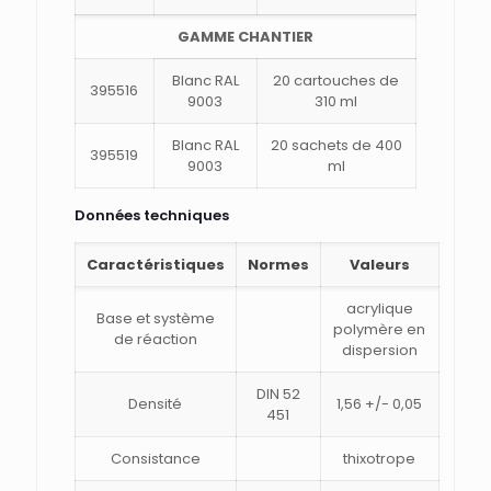
GAMME CHANTIER
Blanc RAL
20 cartouches de
395516
9003
310 ml
Blanc RAL
20 sachets de 400
395519
9003
ml
Données techniques
Caractéristiques
Normes
Valeurs
acrylique
Base et système
polymère en
de réaction
dispersion
DIN 52
Densité
1,56 +/- 0,05
451
Consistance
thixotrope