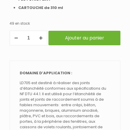
CARTOUCHE de 310 ml
49 en stock
quantité
Ajouter au panier
de
Mastic
Acrylique
LD705
BLANC
pour
Joints
DOMAINE D’APPLICATION :
EXTERIEUR
en
LD705 est destiné à réaliser des joints
cartouche
d’étanchéité conformes aux spécifications du
de
NF DTU 44.1. Il est utilisé pour l’étanchéité de
310
joints et joints de raccordement soumis à de
ml
faibles mouvements : entre crépi, béton,
maçonnerie, briques, aluminium anodisé,
plâtre, PVC et bois, aux raccordements de
portes, à la périphérie des fenêtres, aux
caissons de volets roulants, jointoiement de