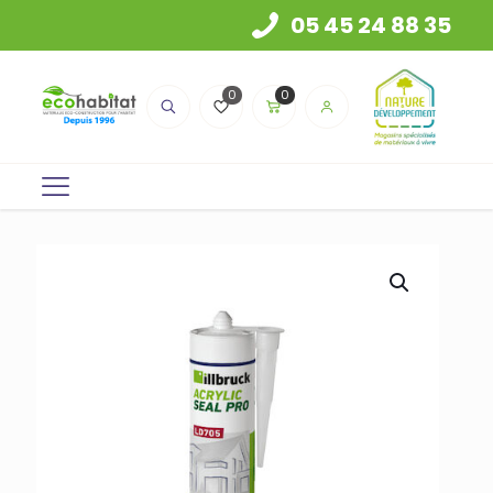
05 45 24 88 35
0
0