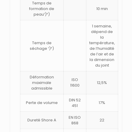
Temps de
formation de
10 min
peau¹)²)
1 semaine,
dépend de
la
Temps de
température,
séchage ¹)²)
de l’humidité
de l’air et de
la dimension
du joint
Déformation
ISO
maximale
12,5%
11600
admissible
DIN 52
Perte de volume
17%
451
EN ISO
Dureté Shore A
22
868