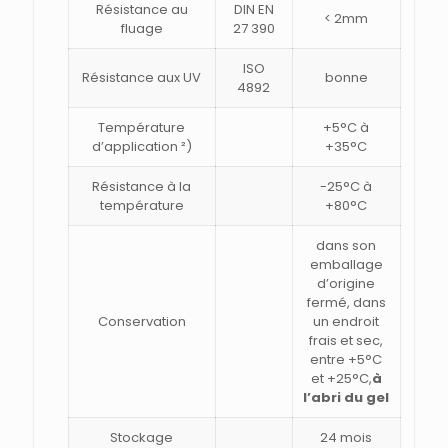
Résistance au
DIN EN
< 2mm
fluage
27 390
ISO
Résistance aux UV
bonne
4892
Température
+5°C à
d’application ²)
+35°C
Résistance à la
-25°C à
température
+80°C
dans son
emballage
d’origine
fermé, dans
Conservation
un endroit
frais et sec,
entre +5°C
et +25°C,
à
l’abri du gel
Stockage
24 mois