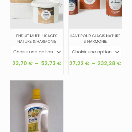
ENDUIT MULTI-USAGES
LIANT POUR GLACIS NATURE
NATURE & HARMONIE
& HARMONIE
Plage
Pla
23,70
€
–
52,73
€
27,22
€
–
232,28
€
de
de
Ce
Ce
prix :
prix 
produit
produit
23,70 €
27,
a
a
à
à
plusieurs
plusieurs
52,73 €
232
variations.
variations.
Les
Les
options
options
peuvent
peuvent
être
être
choisies
choisies
sur
sur