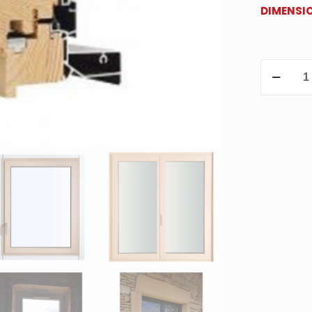
DIMENSIO
quantité
de
MENUISER
BOIS
ALU
MINCO
PROFIL
DROIT
TONUS