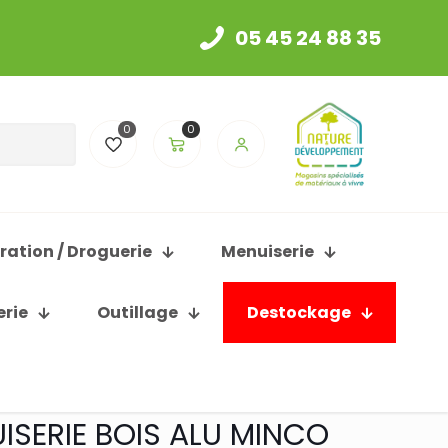
05 45 24 88 35
0
0
ration / Droguerie
Menuiserie
erie
Outillage
Destockage
ISERIE BOIS ALU MINCO