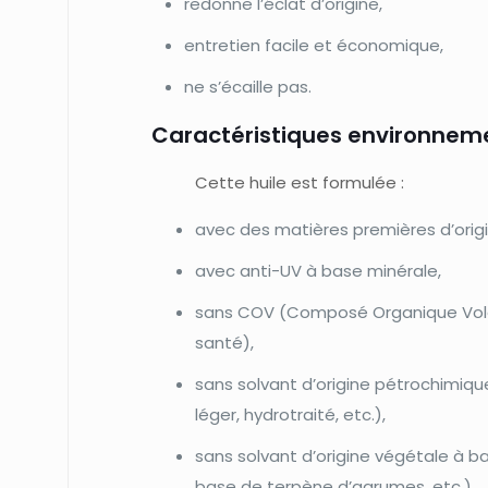
redonne l’éclat d’origine,
entretien facile et économique,
ne s’écaille pas.
Caractéristiques environneme
Cette huile est formulée :
avec des matières premières d’orig
avec anti-UV à base minérale,
sans COV (Composé Organique Volati
santé),
sans solvant d’origine pétrochimique
léger, hydrotraité, etc.),
sans solvant d’origine végétale à b
base de terpène d’agrumes, etc.),