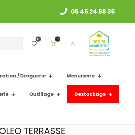
05 45 24 88 35
0
0
ration / Droguerie
Menuiserie
erie
Outillage
Destockage
OLEO TERRASSE