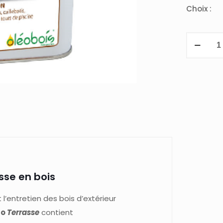
Choix :
quantité
de
NOV'OLEO
TERRASSE
sse en bois
l’entretien des bois d’extérieur
éo
Terrasse
contient