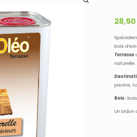
28,5
Spécialem
bois d’ext
Terrasse
c
naturelle.
Destinati
piscine, t
Bois :
bois
Un bidon d