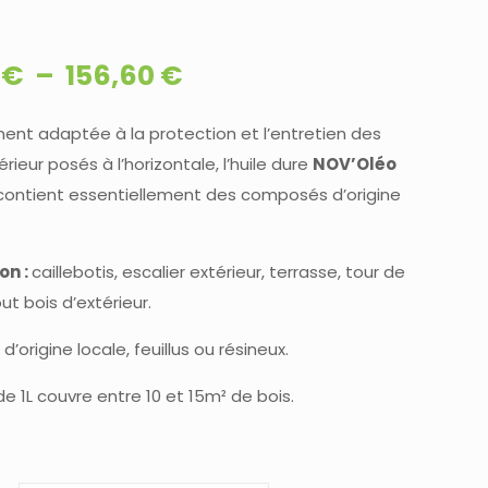
Plage
0
€
–
156,60
€
de
prix :
ent adaptée à la protection et l’entretien des
érieur posés à l’horizontale, l’huile dure
NOV’Oléo
28,50 €
ontient essentiellement des composés d’origine
à
156,60 €
on :
caillebotis, escalier extérieur, terrasse, tour de
out bois d’extérieur.
 d’origine locale, feuillus ou résineux.
e 1L couvre entre 10 et 15m² de bois.