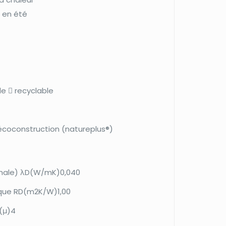
r en été
le  recyclable
l’écoconstruction (natureplus®)
inale) λD(W/mK)0,040
mique RD(m2K/W)1,00
 (μ)4