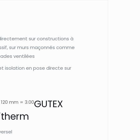
un
panneau
isolant
universel
pour
directement sur constructions à
le
assif, sur murs maçonnés comme
toit
çades ventilées
et
t isolation en pose directe sur
la
façade.
VENDU
à
GUTEX
: 120 mm = 3.00
la
therm
PLAQUE
versel