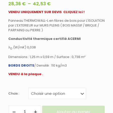
Plage
28,36
€
–
42,53
€
de
VENDU UNIQUEMENT SUR DEVIS CLIQUEZ Ici !
prix :
28,36 €
Panneau THERMOWALL-L en fibres de bois pour L’ISOLATION
à
par L’EXTERIEUR sur MURS PLEINS ( BOIS MASSIF / BRIQUE /
PARPAING ou PIERRE )
42,53 €
Conductivité thermique certifié ACERMI
λ
(W/mK) 0,038
D
Dimensions : 1,25 m x 0,59 m / Surface : 0,738 m²
BORDS DROITS
/ Densité : 110 kg/m3
VENDU à la plaque .
Choix :
quantité
Ajouter au panier
de