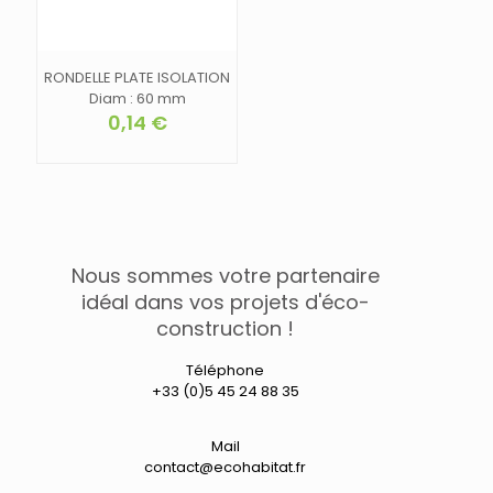
du
produit
produit
RONDELLE PLATE ISOLATION
Diam : 60 mm
0,14
€
Nous sommes votre partenaire
idéal dans vos projets d'éco-
construction !
Téléphone
+33 (0)5 45 24 88 35
Mail
contact@ecohabitat.fr