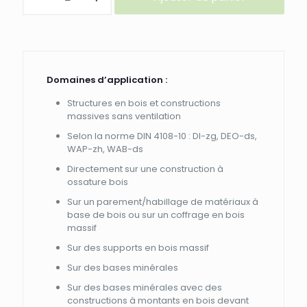
PANNEAU
GUTEX
THERMOWALL-
L
en
fibres
Domaines d’application :
de
bois
Structures en bois et constructions
pour
massives sans ventilation
L'
Selon la norme DIN 4108-10 : DI-zg, DEO-ds,
ISOLATION
WAP-zh, WAB-ds
par
L'EXTERIEUR
Directement sur une construction à
à
ossature bois
ENDUIRE
Sur un parement/habillage de matériaux à
VENDU
base de bois ou sur un coffrage en bois
à
massif
la
PLAQUE
Sur des supports en bois massif
Sur des bases minérales
Sur des bases minérales avec des
constructions à montants en bois devant