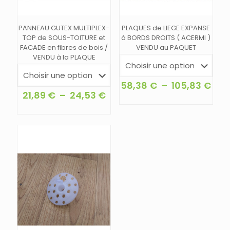
PANNEAU GUTEX MULTIPLEX-
PLAQUES de LIEGE EXPANSE
TOP de SOUS-TOITURE et
à BORDS DROITS ( ACERMI )
FACADE en fibres de bois /
VENDU au PAQUET
VENDU à la PLAQUE
Pla
58,38
€
–
105,83
€
Plage
de
21,89
€
–
24,53
€
Ce
de
prix 
Ce
produit
prix :
58,
produit
a
21,89 €
à
a
plusieurs
à
105
plusieurs
variations.
24,53 €
variations.
Les
Les
options
options
peuvent
peuvent
être
être
choisies
choisies
sur
sur
la
la
page
page
du