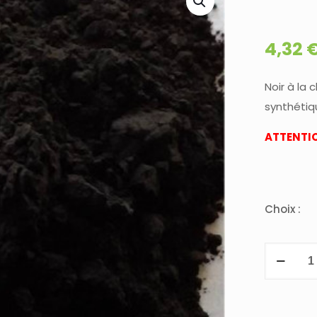
4,32
Noir à la 
synthétiq
ATTENTIO
Choix :
quantité
de
PIGMENT
NOIR