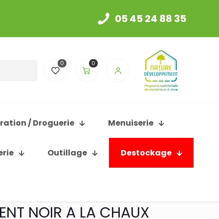
05 45 24 88 35
0
0
ration / Droguerie
Menuiserie
erie
Outillage
Destockage
ENT NOIR A LA CHAUX