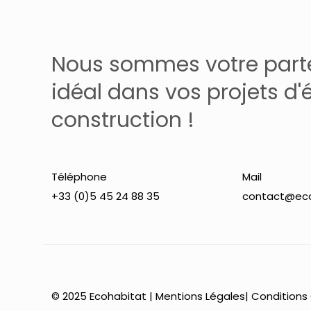
à
plusieurs
30,72 €
variations.
Les
Nous sommes votre part
options
idéal dans vos projets d'
peuvent
construction !
être
choisies
sur
la
Téléphone
Mail
page
+33 (0)5 45 24 88 35
contact@eco
du
produit
© 2025 Ecohabitat |
Mentions Légales
|
Conditions