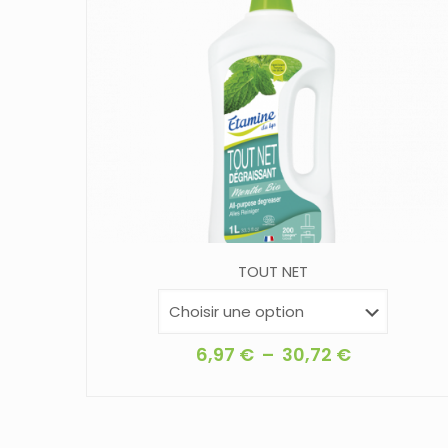
TOUT NET
Plage
6,97
€
–
30,72
€
de
Ce
prix :
produit
6,97 €
a