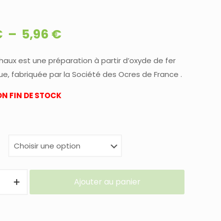
Plage
€
–
5,96
€
de
prix :
chaux est une préparation à partir d’oxyde de fer
ue, fabriquée par la Société des Ocres de France .
4,32 €
à
N FIN DE STOCK
5,96 €
Ajouter au panier