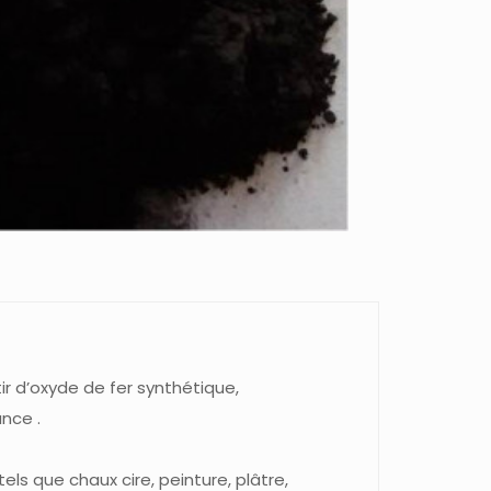
A
LA
CHAUX
ir d’oxyde de fer synthétique,
nce .
tels que chaux cire, peinture, plâtre,