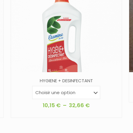
HYGIENE + DESINFECTANT
Plage
10,15
€
–
32,66
€
de
Ce
prix :
produit
10,15 €
a