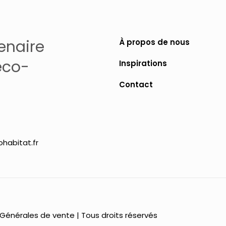
à
plusieurs
32,66 €
variations.
Les
enaire
À propos de nous
options
éco-
Inspirations
peuvent
être
Contact
choisies
sur
la
page
habitat.fr
du
produit
 Générales de vente
| Tous droits réservés