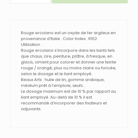
PIGMENT
ROUGE
ERCOLANO
Rouge ercolano est un oxyde de fer argileux en
provenance d’Italie . Color Index : R102
Utilisation :
Rouge ercolano s’incorpore dans les liants tels
que chaux, cire, peinture, plâtre, à fresque, en
glacis, ciment pour colorer et donner une teinte
rouge / orangé, plus ou moins claire ou foncée,
selon le dosage et le liant employé.
Beaux Arts : huile de lin, gomme arabique,
médium prêt à l’emploie, œufs…
Le dosage maximum est de 10 % par rapport au
liant employé. Au-delà de 10 % il est
recommandé d’incorporer des fixateurs et
adjuvants.