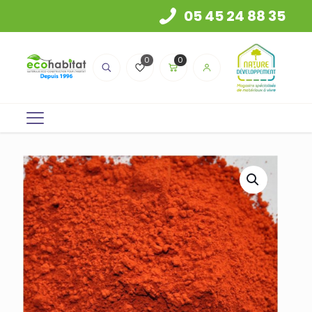
05 45 24 88 35
0
0