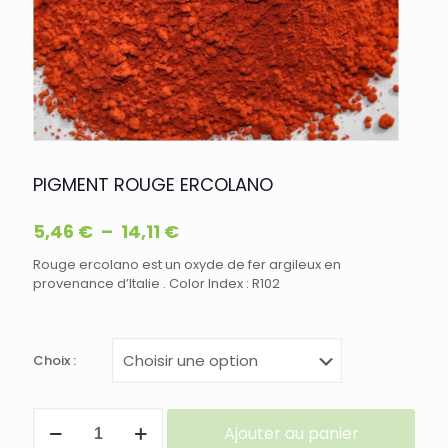
PIGMENT ROUGE ERCOLANO
Plage
5,46
€
–
14,11
€
de
Rouge ercolano est un oxyde de fer argileux en
prix :
provenance d’Italie . Color Index : R102
5,46 €
à
14,11 €
Choix :
quantité
Ajouter au panier
de