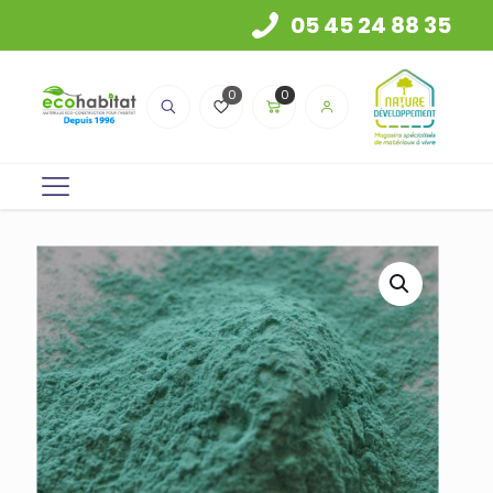
05 45 24 88 35
0
0