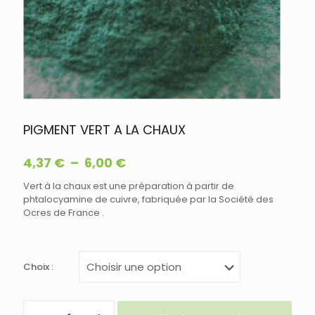
PIGMENT VERT A LA CHAUX
Plage
4,37
€
–
6,00
€
de
Vert à la chaux est une préparation à partir de
prix :
phtalocyamine de cuivre, fabriquée par la Société des
4,37 €
Ocres de France .
à
6,00 €
Choix :
quantité