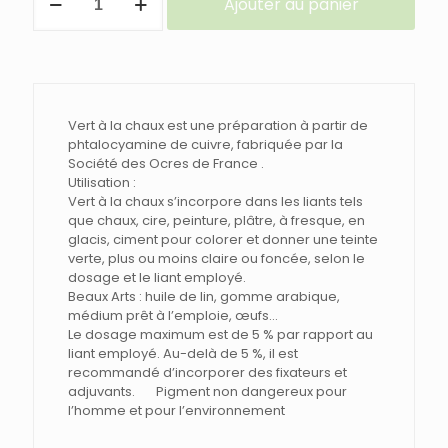
Ajouter au panier
de
PIGMENT
VERT
A
LA
CHAUX
Vert à la chaux est une préparation à partir de
phtalocyamine de cuivre, fabriquée par la
Société des Ocres de France .
Utilisation :
Vert à la chaux s’incorpore dans les liants tels
que chaux, cire, peinture, plâtre, à fresque, en
glacis, ciment pour colorer et donner une teinte
verte, plus ou moins claire ou foncée, selon le
dosage et le liant employé.
Beaux Arts : huile de lin, gomme arabique,
médium prêt à l’emploie, œufs…
Le dosage maximum est de 5 % par rapport au
liant employé. Au-delà de 5 %, il est
recommandé d’incorporer des fixateurs et
adjuvants. Pigment non dangereux pour
l’homme et pour l’environnement