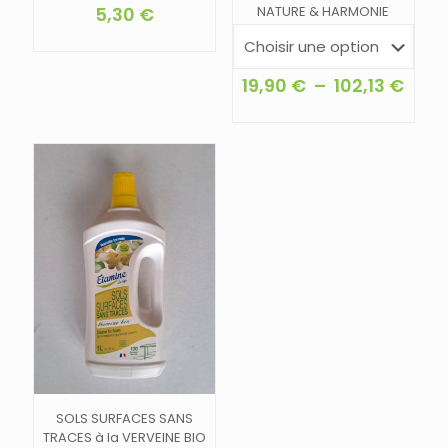
5,30
€
NATURE & HARMONIE
Plag
19,90
€
–
102,13
€
de
Ce
prix :
produit
19,9
a
à
plusieurs
102,1
variations.
Les
options
peuvent
être
choisies
sur
la
page
du
produit
SOLS SURFACES SANS
TRACES à la VERVEINE BIO