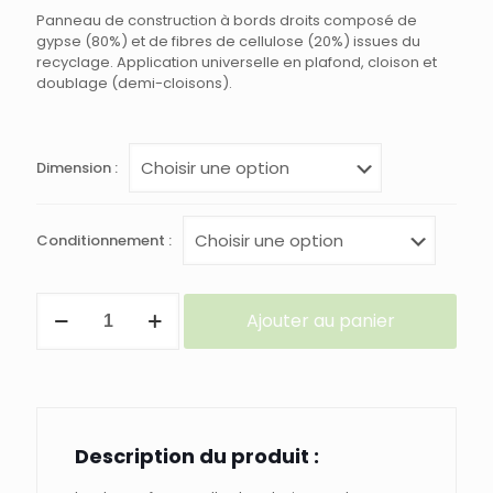
2282,16 €
Panneau de construction à bords droits composé de
gypse (80%) et de fibres de cellulose (20%) issues du
recyclage. Application universelle en plafond, cloison et
doublage (demi-cloisons).
Dimension :
Conditionnement :
quantité
Ajouter au panier
de
PLAQUE
de
FERMACELL
à
BORDS
DROITS
Description du produit :
en
12,5