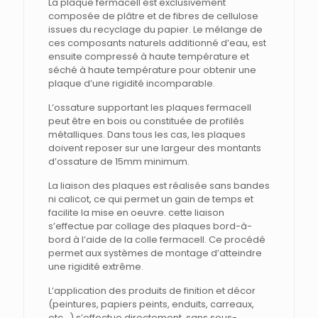
La plaque fermacell est exclusivement
mm
composée de plâtre et de fibres de cellulose
d'épaisseur
issues du recyclage du papier. Le mélange de
ces composants naturels additionné d’eau, est
ensuite compressé à haute température et
séché à haute température pour obtenir une
plaque d’une rigidité incomparable.
L’ossature supportant les plaques fermacell
peut être en bois ou constituée de profilés
métalliques. Dans tous les cas, les plaques
doivent reposer sur une largeur des montants
d’ossature de 15mm minimum.
La liaison des plaques est réalisée sans bandes
ni calicot, ce qui permet un gain de temps et
facilite la mise en oeuvre. cette liaison
s’effectue par collage des plaques bord-à-
bord à l’aide de la colle fermacell. Ce procédé
permet aux systèmes de montage d’atteindre
une rigidité extrême.
L’application des produits de finition et décor
(peintures, papiers peints, enduits, carreaux,
etc…) s’effectue directement, sans sous-