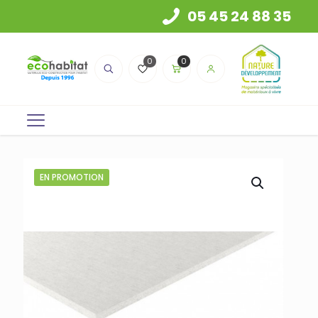
05 45 24 88 35
0
0
EN PROMOTION