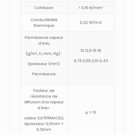
Cohésion
> 0,15 N/mm²
Conductibilité
0,32 W/m.K
thermique
Perméance vapeur
d’eau
10 12,5 15 18
(g/m², h, mm, Hg) :
0,73 0,56 0,51 0,43
Epaisseur (mm)
Perméance
Facteur de
résistance de
diffusion à la vapeur
d’eau :
µ = 13
valeur Sd FERMACELL
épaisseur 12,5mm =
0,13mm