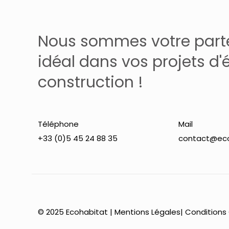
options
peuvent
Nous sommes votre part
être
choisies
idéal dans vos projets d'
sur
construction !
la
page
du
produit
Téléphone
Mail
+33 (0)5 45 24 88 35
contact@eco
© 2025 Ecohabitat |
Mentions Légales
|
Conditions