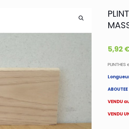
PLIN
MASS
5,92
PLINTHES 
Longueur
ABOUTEE e
VENDU a
VENDU UN