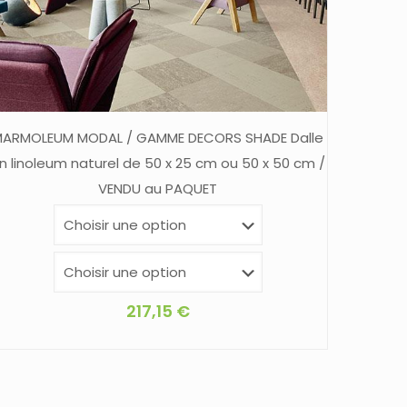
ARMOLEUM MODAL / GAMME DECORS SHADE Dalle
n linoleum naturel de 50 x 25 cm ou 50 x 50 cm /
VENDU au PAQUET
217,15
€
Ce
produit
a