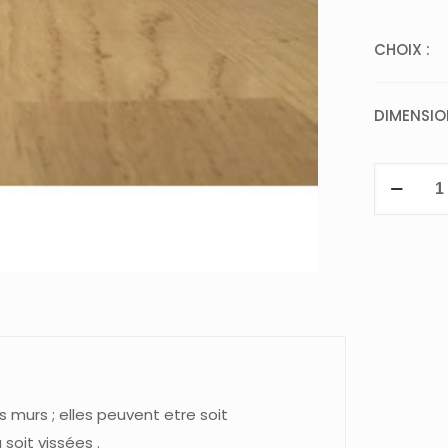
CHOIX :
DIMENSIO
quantité
de
PLINTHES
en
CHATAIGN
MASSIF
VENDU
au
ML
s murs ; elles peuvent etre soit
soit vissées .