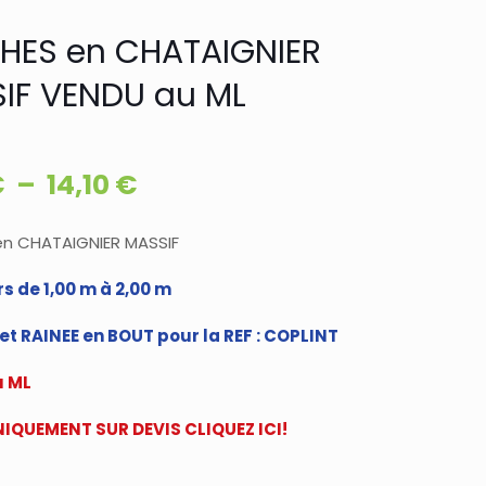
THES en CHATAIGNIER
IF VENDU au ML
Plage
€
–
14,10
€
de
prix :
en CHATAIGNIER MASSIF
5,92 €
s de 1,00 m à 2,00 m
à
t RAINEE en BOUT pour la REF : COPLINT
14,10 €
u ML
IQUEMENT SUR DEVIS CLIQUEZ ICI!