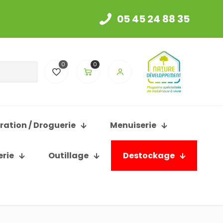
05 45 24 88 35
0
0
ration / Droguerie
Menuiserie
erie
Outillage
Destockage