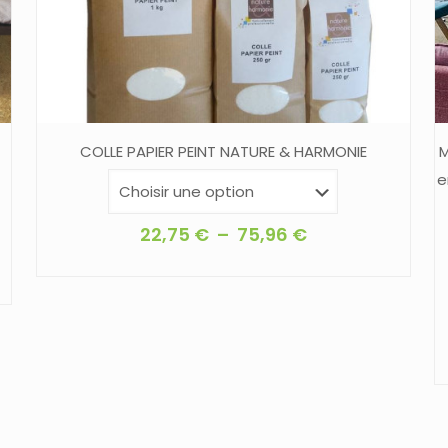
COLLE PAPIER PEINT NATURE & HARMONIE
M
e
Plage
22,75
€
–
75,96
€
de
Ce
prix :
produit
22,75 €
a
à
plusieurs
75,96 €
variations.
Les
options