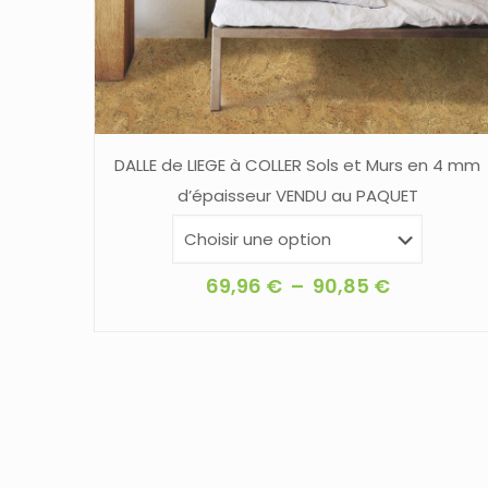
DALLE de LIEGE à COLLER Sols et Murs en 4 mm
d’épaisseur VENDU au PAQUET
Plage
69,96
€
–
90,85
€
de
Ce
prix :
produit
69,96 €
a
à
plusieurs
90,85 €
variations.
Les