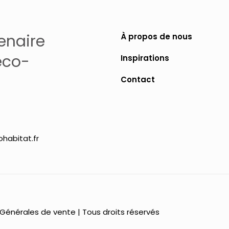
peuvent
être
enaire
À propos de nous
choisies
sur
éco-
Inspirations
la
Contact
page
du
produit
habitat.fr
 Générales de vente
| Tous droits réservés