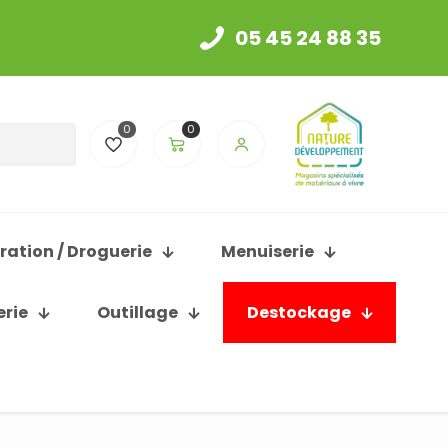
05 45 24 88 35
0
0
ration / Droguerie
Menuiserie
erie
Outillage
Destockage