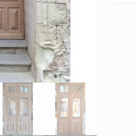
PORTE
D'ENTREE
AVEC
IMPOSTE
en
CHENE
MASSIF
/
2
VANTAUX