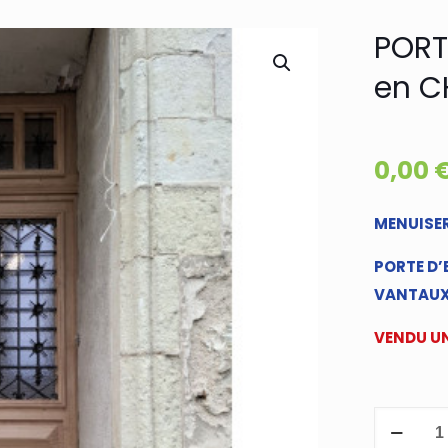
PORT
en C
0,00
MENUISER
PORTE D’
VANTAUX
VENDU UN
quantité
de