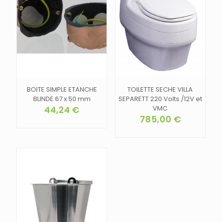
BOITE SIMPLE ETANCHE
TOILETTE SECHE VILLA
BLINDE 67 x 50 mm
SEPARETT 220 Volts /12V et
44,24
€
VMC
785,00
€