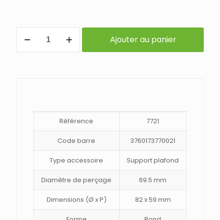
quantité
Ajouter au panier
de
SUPPORT
DE
SPOT
BBC
Rond
Etanche
Blanc
Ø82
Référence
7721
x
59
Code barre
3760173770021
mm
IP65
Type accessoire
Support plafond
Diamètre de perçage
69.5 mm
Dimensions (Ø x P)
82 x 59 mm
Forme
Rond