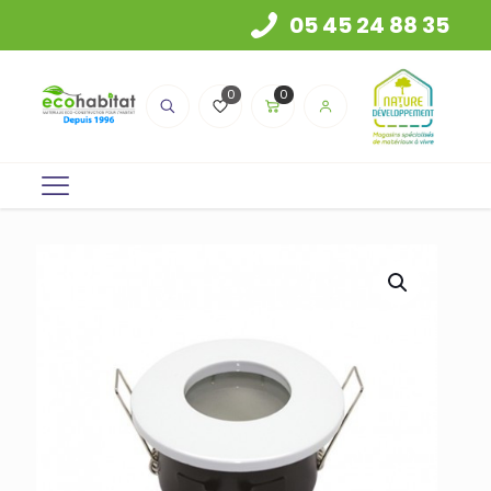
05 45 24 88 35
0
0