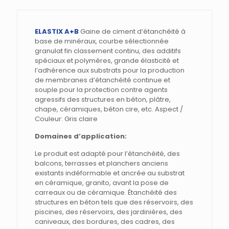
B
en
SEAU
ELASTIX A+B
Gaine de ciment d’étanchéité à
de
base de minéraux, courbe sélectionnée
6
granulat fin classement continu, des additifs
kg
spéciaux et polymères, grande élasticité et
l’adhérence aux substrats pour la production
de membranes d’étanchéité continue et
souple pour la protection contre agents
agressifs des structures en béton, plâtre,
chape, céramiques, béton cire, etc. Aspect /
Couleur: Gris claire
Domaines d’application:
Le produit est adapté pour l’étanchéité, des
balcons, terrasses et planchers anciens
existants indéformable et ancrée au substrat
en céramique, granito, avant la pose de
carreaux ou de céramique. Étanchéité des
structures en béton tels que des réservoirs, des
piscines, des réservoirs, des jardinières, des
caniveaux, des bordures, des cadres, des