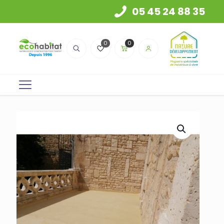
05 45 24 88 35
0
0