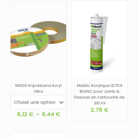
MI300 Impreband Acryl
Mastic Acrylique LD704
Ultra
BLANC pour Joints &
Fissures en cartouche de
310 ml
2,76
€
Plage
6,12
€
–
9,44
€
de
Ce
prix :
produit
6,12 €
a
à