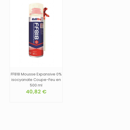
plusieurs
9,44 €
variations.
Les
options
peuvent
être
choisies
sur
la
page
du
produit
FF818 Mousse Expansive 0%
isocyanate Coupe-Feu en
500 ml
40,82
€