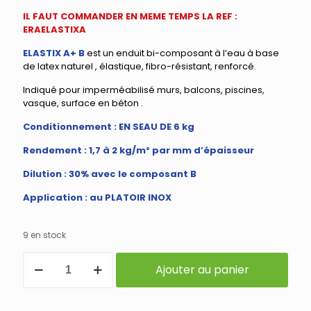
IL FAUT COMMANDER EN MEME TEMPS LA REF :
ERAELASTIXA
ELASTIX A+ B
est un enduit bi-composant à l’eau à base
de latex naturel , élastique, fibro-résistant, renforcé.
Indiqué pour imperméabilisé murs, balcons, piscines,
vasque, surface en béton .
Conditionnement : EN SEAU DE 6 kg
Rendement : 1,7 à 2 kg/m² par mm d’épaisseur
Dilution : 30% avec le composant B
Application : au PLATOIR INOX
9 en stock
quantité
Ajouter au panier
de
SYSTEME
IMPERMEABILISANT
ELASTIX