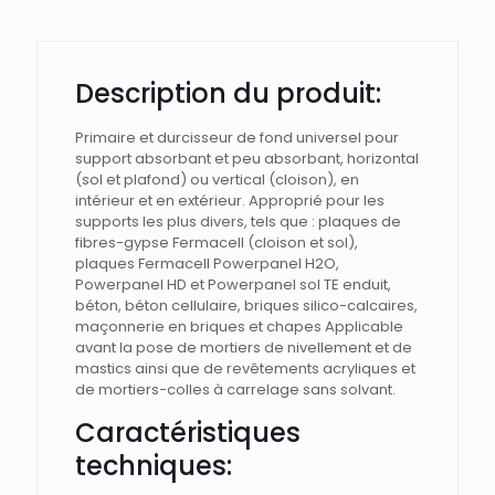
FOND
FERMACELL
Description du produit:
Primaire et durcisseur de fond universel pour
support absorbant et peu absorbant, horizontal
(sol et plafond) ou vertical (cloison), en
intérieur et en extérieur. Approprié pour les
supports les plus divers, tels que : plaques de
fibres-gypse Fermacell (cloison et sol),
plaques Fermacell Powerpanel H2O,
Powerpanel HD et Powerpanel sol TE enduit,
béton, béton cellulaire, briques silico-calcaires,
maçonnerie en briques et chapes Applicable
avant la pose de mortiers de nivellement et de
mastics ainsi que de revêtements acryliques et
de mortiers-colles à carrelage sans solvant.
Caractéristiques
techniques: