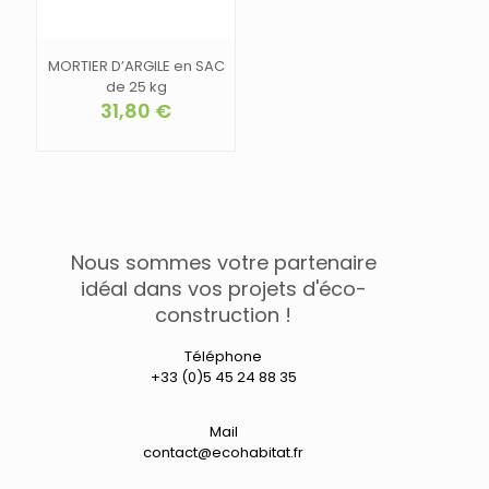
produit
MORTIER D’ARGILE en SAC
de 25 kg
31,80
€
Nous sommes votre partenaire
idéal dans vos projets d'éco-
construction !
Téléphone
+33 (0)5 45 24 88 35
Mail
contact@ecohabitat.fr