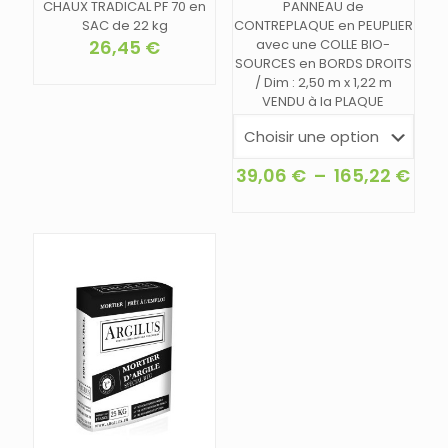
CHAUX TRADICAL PF 70 en
PANNEAU de
SAC de 22 kg
CONTREPLAQUE en PEUPLIER
26,45
€
avec une COLLE BIO-
SOURCES en BORDS DROITS
/ Dim : 2,50 m x 1,22 m
VENDU à la PLAQUE
Pla
39,06
€
–
165,22
€
de
Ce
prix 
produit
39,
a
à
plusieurs
165,
variations.
Les
options
peuvent
être
choisies
sur
la
page
du