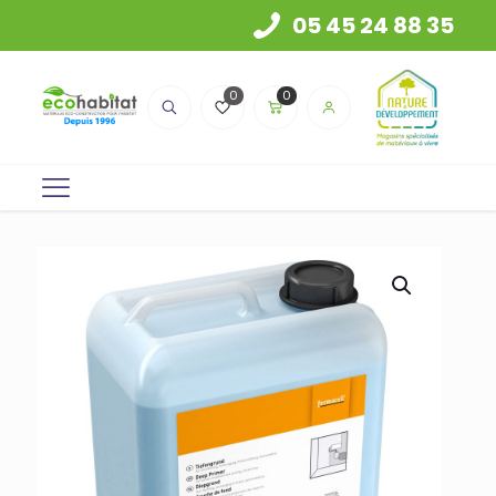
05 45 24 88 35
0
0