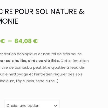
 CIRE POUR SOL NATURE &
MONIE
Plage
5
€
–
84,08
€
de
prix :
’entretien écologique et naturel de très haute
ur sols huilés, cirés ou vitrifiés.
Cette émulsion
20,85 €
 cire de carnauba peut être ajoutée à l’eau de
à
r le nettoyage et l’entretien régulier des sols
84,08 €
linoléum, liège, bois, terre cuite…)