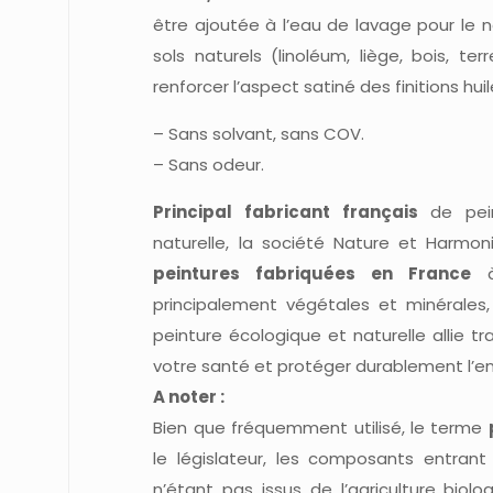
être ajoutée à l’eau de lavage pour le n
sols naturels (linoléum, liège, bois, t
renforcer l’aspect satiné des finitions huilé
– Sans solvant, sans COV.
– Sans odeur.
Principal fabricant français
de pein
naturelle, la société Nature et Harm
peintures fabriquées en France
à 
principalement végétales et minérales,
peinture écologique et naturelle allie tr
votre santé et protéger durablement l’e
A noter :
Bien que fréquemment utilisé, le terme
le législateur, les composants entrant
n’étant pas issus de l’agriculture biolog