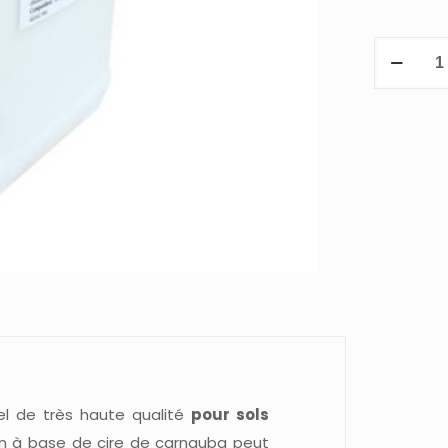
quantité
de
LAIT
CIRE
POUR
SOL
NATURE
&
HARMONI
rel de très haute qualité
pour sols
n à base de cire de carnauba peut