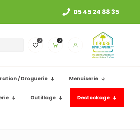
05 45 24 88 35
0
0
ration / Droguerie
Menuiserie
erie
Outillage
Destockage