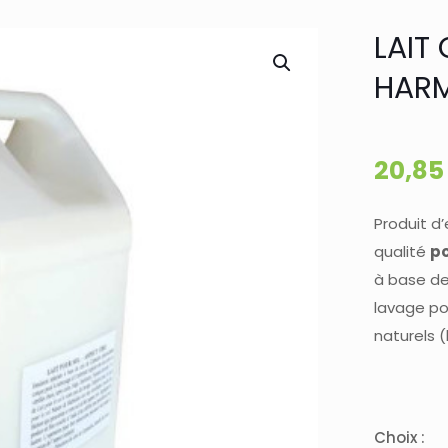
LAIT
HAR
20,8
Produit d
qualité
po
à base de
lavage pou
naturels (
Choix :