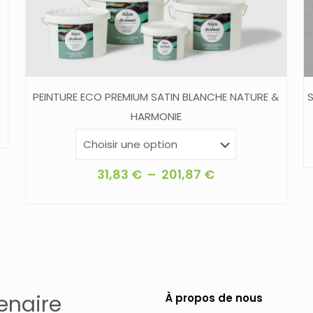
PEINTURE ECO PREMIUM SATIN BLANCHE NATURE &
S
HARMONIE
Plage
31,83
€
–
201,87
€
de
Ce
prix :
produit
31,83 €
a
à
plusieurs
201,87 €
variations.
Les
enaire
À propos de nous