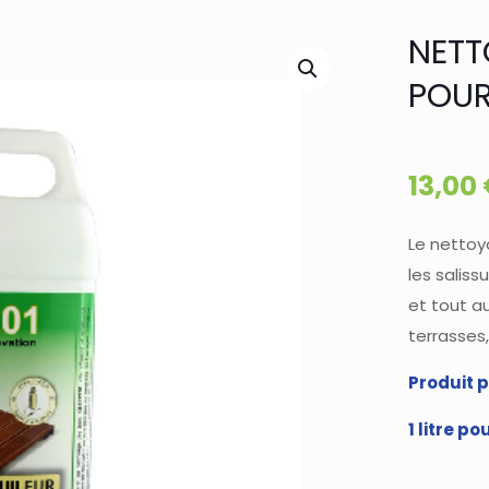
NETT
POUR
13,00
Le nettoy
les saliss
et tout a
terrasses,
Produit p
1 litre po