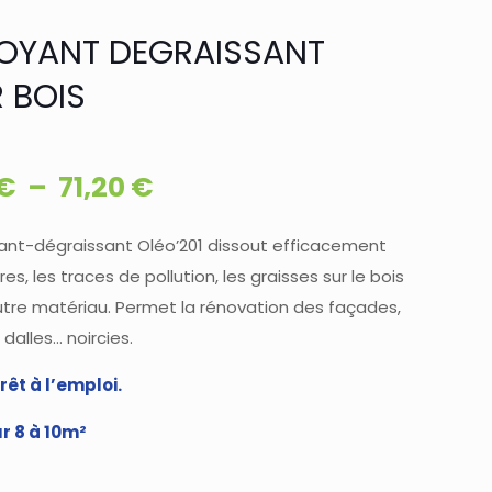
OYANT DEGRAISSANT
 BOIS
Plage
€
–
71,20
€
de
prix :
ant-dégraissant Oléo’201 dissout efficacement
ures, les traces de pollution, les graisses sur le bois
13,00 €
utre matériau. Permet la rénovation des façades,
à
 dalles… noircies.
71,20 €
rêt à l’emploi.
ur 8 à 10m²