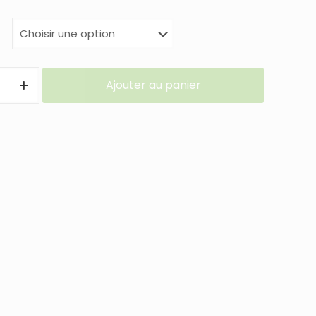
Ajouter au panier
NT
ANT