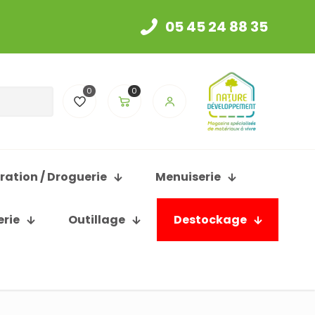
05 45 24 88 35
0
0
ration / Droguerie
Menuiserie
erie
Outillage
Destockage