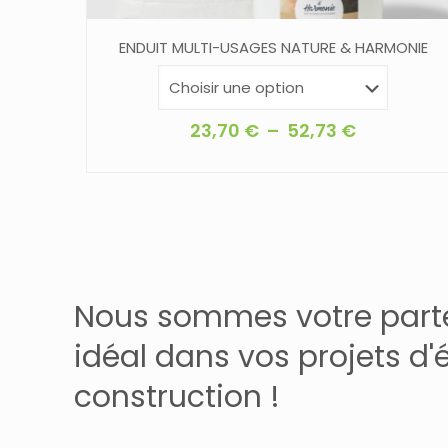
ENDUIT MULTI-USAGES NATURE & HARMONIE
Plage
23,70
€
–
52,73
€
de
Ce
prix :
produit
23,70 €
a
à
plusieurs
52,73 €
variations.
Les
Nous sommes votre part
options
idéal dans vos projets d'
peuvent
construction !
être
choisies
sur