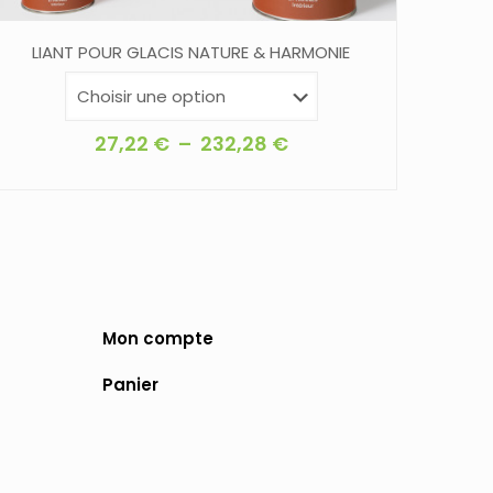
LIANT POUR GLACIS NATURE & HARMONIE
Plage
27,22
€
–
232,28
€
de
Ce
prix :
produit
27,22 €
a
à
plusieurs
232,28 €
variations.
Les
Mon compte
options
Panier
peuvent
être
choisies
sur