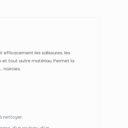
 efficacement les salissures, les
ois et tout autre matériau. Permet la
 noircies.
 à nettoyer.
osse, d’un rouleau, d’un