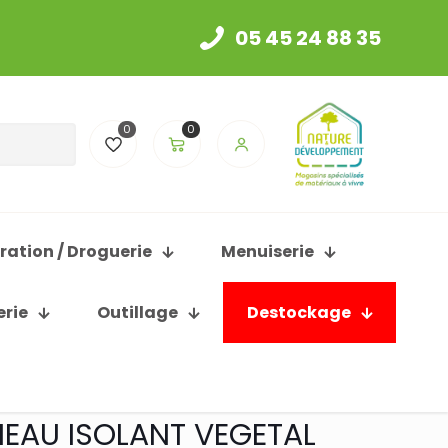
05 45 24 88 35
0
0
ration / Droguerie
Menuiserie
erie
Outillage
Destockage
EAU ISOLANT VEGETAL