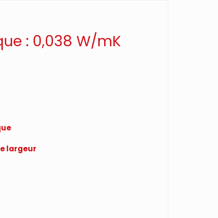
/
VENDU
que : 0,038 W/mK
au
PAQUET
que
e largeur