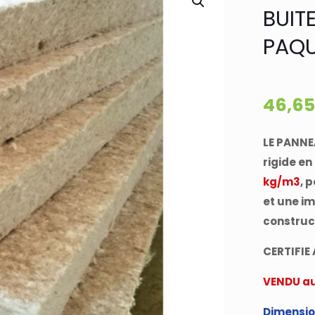
BUIT
PAQU
46,6
LE PANNE
rigide en
kg/m3
, 
et une i
construct
CERTIFIE
VENDU a
Dimension