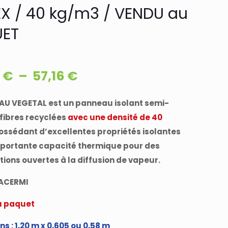
EX / 40 kg/m3 / VENDU au
ET
Plage
5
€
–
57,16
€
de
prix :
AU VEGETAL est un panneau isolant semi-
 fibres recyclées
avec une densité de 40
46,65 €
possédant d’excellentes propriétés isolantes
à
mportante capacité thermique pour des
57,16 €
ions ouvertes à la diffusion de vapeur.
 ACERMI
u paquet
s : 1,20 m x 0,605 ou 0,58 m