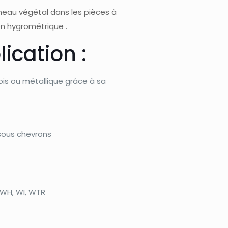
anneau végétal dans les pièces à
on hygrométrique .
ication :
ois ou métallique grâce à sa
sous chevrons
l
, WH, WI, WTR